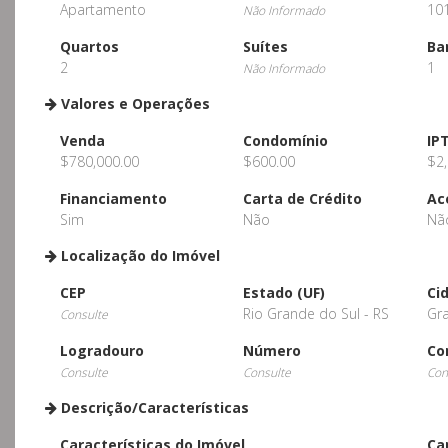
Apartamento
10
Não Informado
Quartos
Suítes
Ba
2
1
Não Informado
Valores e Operações
Venda
Condomínio
IP
$780,000.00
$600.00
$2,
Financiamento
Carta de Crédito
Ac
Sim
Não
Nã
Localização do Imóvel
CEP
Estado (UF)
Ci
Rio Grande do Sul - RS
Gr
Consulte
Logradouro
Número
Co
Consulte
Consulte
Con
Descrição/Características
Características do Imóvel
Ca