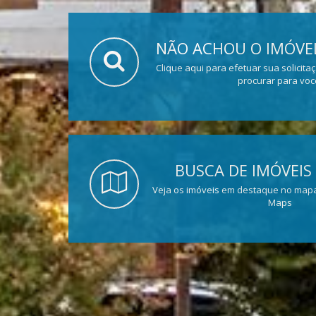
NÃO ACHOU O IMÓVEL
Clique aqui para efetuar sua solicita
procurar para voc
BUSCA DE IMÓVEIS
Veja os imóveis em destaque no mapa
Maps