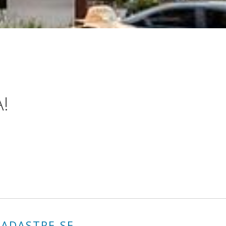
!
CADASTRE-SE