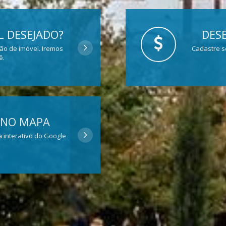
 DESEJADO?
DESE
ção de imóvel. Iremos
Cadastre s
ê.
 NO MAPA
 interativo do Google