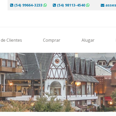
(54) 99664-3233
(54) 98113-4540
asses
de Clientes
Comprar
Alugar