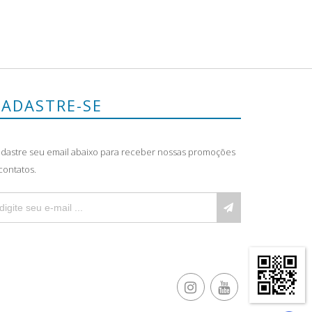
CADASTRE-SE
dastre seu email abaixo para receber nossas promoções
contatos.