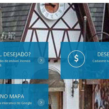
 DESEJADO?
DESE
ção de imóvel. Iremos
Cadastre s
ê.
 NO MAPA
 interativo do Google