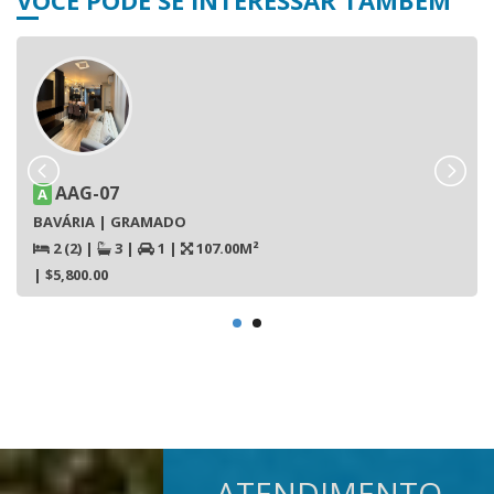
AAG-07
A
BAVÁRIA | GRAMADO
2 (2)
|
3
|
1
|
107.00M²
| $5,800.00
ATENDIMENTO