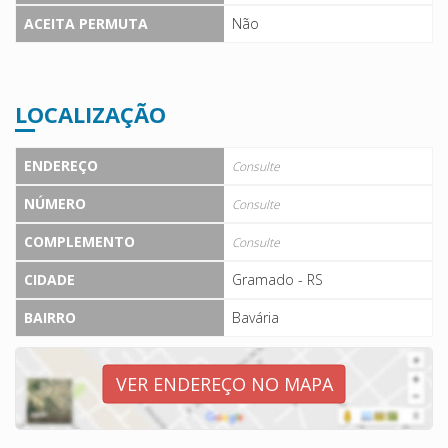
ACEITA PERMUTA
Não
LOCALIZAÇÃO
ENDEREÇO
Consulte
NÚMERO
Consulte
COMPLEMENTO
Consulte
CIDADE
Gramado - RS
BAIRRO
Bavária
VER ENDEREÇO NO MAPA