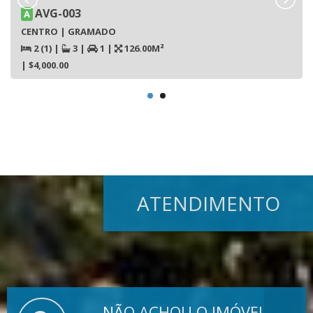
AVG-003
A
CENTRO | GRAMADO
2 (1)
|
3
|
1
|
126.00M²
| $4,000.00
ATENDIMENTO
NÃO ACHOU O IMÓVEL