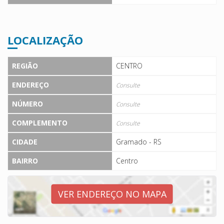
LOCALIZAÇÃO
REGIÃO
CENTRO
ENDEREÇO
Consulte
NÚMERO
Consulte
COMPLEMENTO
Consulte
CIDADE
Gramado - RS
BAIRRO
Centro
VER ENDEREÇO NO MAPA