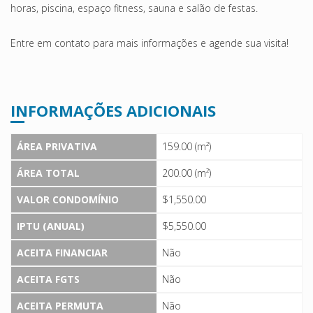
horas, piscina, espaço fitness, sauna e salão de festas.
Entre em contato para mais informações e agende sua visita!
INFORMAÇÕES ADICIONAIS
ÁREA PRIVATIVA
159.00 (m²)
ÁREA TOTAL
200.00 (m²)
VALOR CONDOMÍNIO
$1,550.00
IPTU (ANUAL)
$5,550.00
ACEITA FINANCIAR
Não
ACEITA FGTS
Não
ACEITA PERMUTA
Não